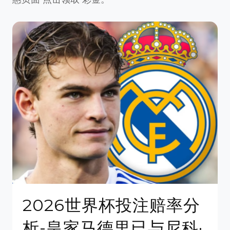
2026世界杯投注赔率分
析-皇家马德里已与尼科·