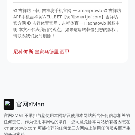
© 吉祥坊下载, 吉祥坊手机官网 一 xmanprowb © 吉祥坊
APP手机吉祥坊WELLBET【访问smartjxf.com】吉祥坊
官方网 © 吉祥体育官网，吉祥体育一 Haohaowb 版权申
明 本文不代表我们的观点。如果这篇转载侵犯您的版权，
请联系我们及时删除！
尼科·帕斯
皇家马德里
西甲
官网XMan
官网XMan 不承担与您使用本网站及使用本网站所含任何信息相关的
任何责任。作为使用本网站的条件，您同意免除本网站所有者因您在
xmanprowb.com
可能推荐的任何第三方网站上使用任何服务而产生
的任何索赔。