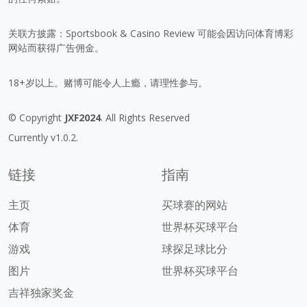
关联方披露：Sportsbook & Casino Review 可能会因访问体育博彩
网站而获得广告佣金。
18+岁以上。赌博可能令人上瘾，请理性参与。
© Copyright
JXF2024
. All Rights Reserved
Currently v1.0.2.
链接
指南
主页
买球赛的网站
体育
世界杯买球平台
游戏
球探足球比分
图片
世界杯买球平台
吉祥独家奖金