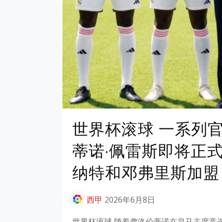
世界杯滚球 一系列
蒂诺·佩雷斯即将正
纳特和邓弗里斯加盟
西甲
2026年6月8日
世界杯滚球 随着弗洛伦蒂诺在皇马主席竞