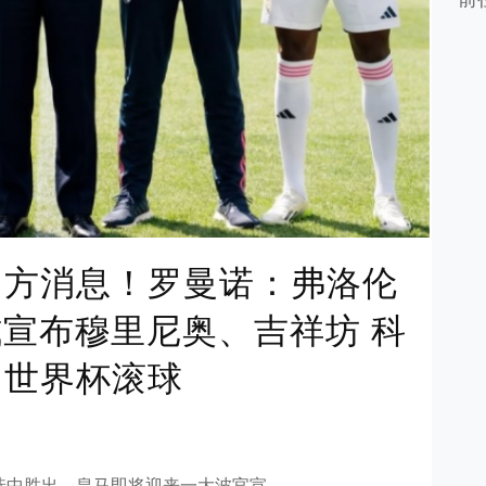
官方消息！罗曼诺：弗洛伦
式宣布穆里尼奥、吉祥坊 科
 世界杯滚球
选中胜出，皇马即将迎来一大波官宣。