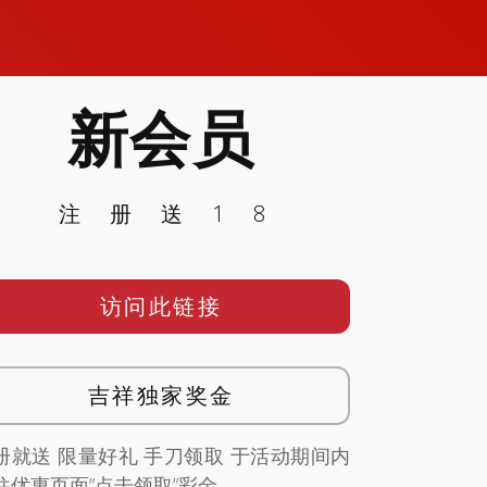
新会员
注册送18
访问此链接
吉祥独家奖金
册就送 限量好礼 手刀领取 于活动期间内
往优惠页面”点击领取”彩金。