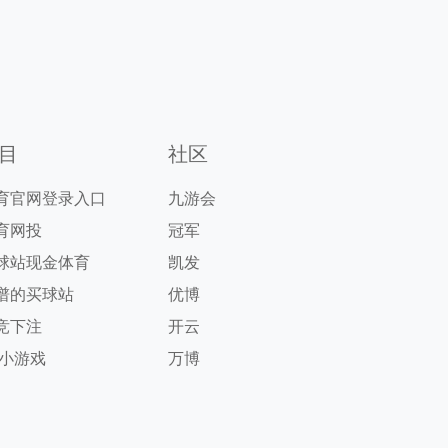
目
社区
育官网登录入口
九游会
育网投
冠军
球站现金体育
凯发
谱的买球站
优博
竞下注
开云
g小游戏
万博