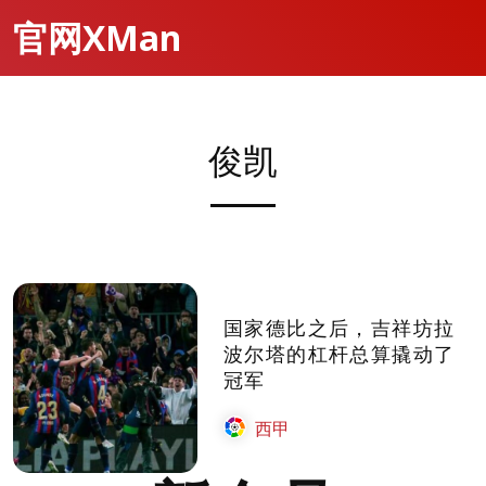
官网XMan
俊凯
国家德比之后，吉祥坊拉
波尔塔的杠杆总算撬动了
冠军
西甲