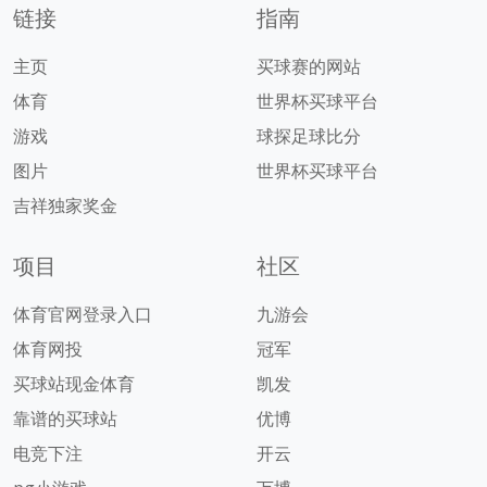
链接
指南
主页
买球赛的网站
体育
世界杯买球平台
游戏
球探足球比分
图片
世界杯买球平台
吉祥独家奖金
项目
社区
体育官网登录入口
九游会
体育网投
冠军
买球站现金体育
凯发
靠谱的买球站
优博
电竞下注
开云