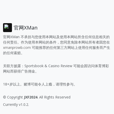
官网XMan
官网XMan 不承担与您使用本网站及使用本网站所含任何信息相关的
任何责任。作为使用本网站的条件，您同意免除本网站所有者因您在
xmanprowb.com
可能推荐的任何第三方网站上使用任何服务而产生
的任何索赔。
关联方披露：Sportsbook & Casino Review 可能会因访问体育博彩
网站而获得广告佣金。
18+岁以上。赌博可能令人上瘾，请理性参与。
© Copyright
JXF2024
. All Rights Reserved
Currently v1.0.2.