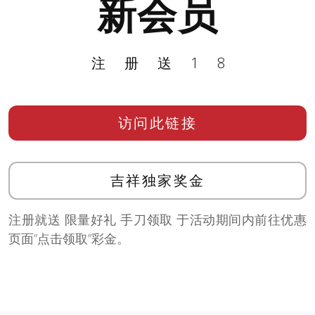
新会员
注册送18
访问此链接
吉祥独家奖金
注册就送 限量好礼 手刀领取 于活动期间内前往优惠
页面”点击领取”彩金。