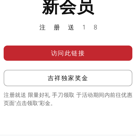
新会员
注册送18
访问此链接
吉祥独家奖金
注册就送 限量好礼 手刀领取 于活动期间内前往优惠
页面”点击领取”彩金。