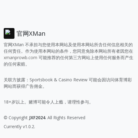
官网XMan
官网XMan 不承担与您使用本网站及使用本网站所含任何信息相关的
任何责任。作为使用本网站的条件，您同意免除本网站所有者因您在
xmanprowb.com
可能推荐的任何第三方网站上使用任何服务而产生
的任何索赔。
关联方披露：Sportsbook & Casino Review 可能会因访问体育博彩
网站而获得广告佣金。
18+岁以上。赌博可能令人上瘾，请理性参与。
© Copyright
JXF2024
. All Rights Reserved
Currently v1.0.2.