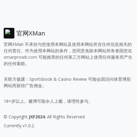
官网XMan
官网XMan 不承担与您使用本网站及使用本网站所含任何信息相关的
任何责任。作为使用本网站的条件，您同意免除本网站所有者因您在
xmanprowb.com
可能推荐的任何第三方网站上使用任何服务而产生
的任何索赔。
关联方披露：Sportsbook & Casino Review 可能会因访问体育博彩
网站而获得广告佣金。
18+岁以上。赌博可能令人上瘾，请理性参与。
© Copyright
JXF2024
. All Rights Reserved
Currently v1.0.2.