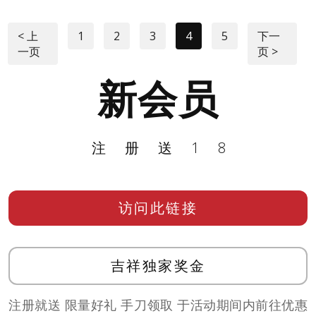
< 上
1
2
3
4
5
下一
一页
页 >
新会员
注册送18
访问此链接
吉祥独家奖金
注册就送 限量好礼 手刀领取 于活动期间内前往优惠