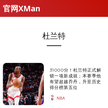
官网XMan
杜兰特
31000分！杜兰特正式解
锁一项新成就；本赛季他
有望超越乔丹，升至历史
得分榜第五位
NBA