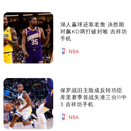
湖人赢球还靠老詹 决胜期
对飙KD两打破封喉 吉祥坊
手机
NBA
保罗战旧主险成反转功臣
库里赛季首战失准三分11中
3 吉祥坊手机
NBA