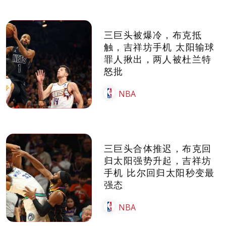
三巨头被爆冷，布克抵
触，吉祥坊手机 太阳输球
罪人揪出，两人被杜兰特
怒批
NBA
三巨头合体推迟，布克回
归太阳强势升起，吉祥坊
手机 比尔回归太阳秒变最
强态
NBA