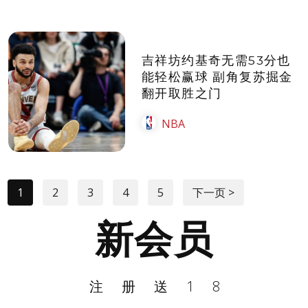
吉祥坊约基奇无需53分也
能轻松赢球 副角复苏掘金
翻开取胜之门
NBA
1
2
3
4
5
下一页 >
新会员
注册送18