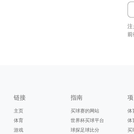
注
前
链接
指南
项
主页
买球赛的网站
体
体育
世界杯买球平台
体
游戏
球探足球比分
买