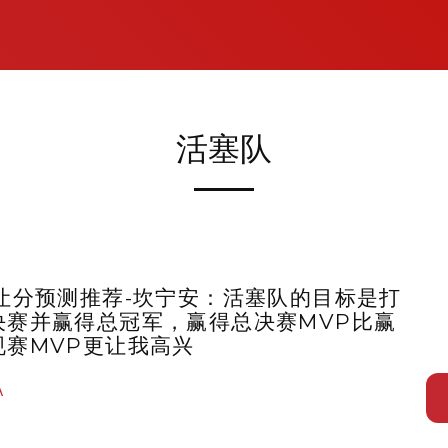
活塞队
A让分预测推荐-坎宁安：活塞队的目标是打
决赛并赢得总冠军，赢得总决赛MVP比赢
规赛MVP更让我高兴
A