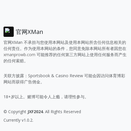
官网XMan
官网XMan 不承担与您使用本网站及使用本网站所含任何信息相关的
任何责任。作为使用本网站的条件，您同意免除本网站所有者因您在
xmanprowb.com
可能推荐的任何第三方网站上使用任何服务而产生
的任何索赔。
关联方披露：Sportsbook & Casino Review 可能会因访问体育博彩
网站而获得广告佣金。
18+岁以上。赌博可能令人上瘾，请理性参与。
© Copyright
JXF2024
. All Rights Reserved
Currently v1.0.2.