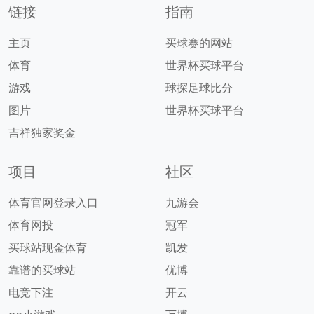
链接
指南
主页
买球赛的网站
体育
世界杯买球平台
游戏
球探足球比分
图片
世界杯买球平台
吉祥独家奖金
项目
社区
体育官网登录入口
九游会
体育网投
冠军
买球站现金体育
凯发
靠谱的买球站
优博
电竞下注
开云