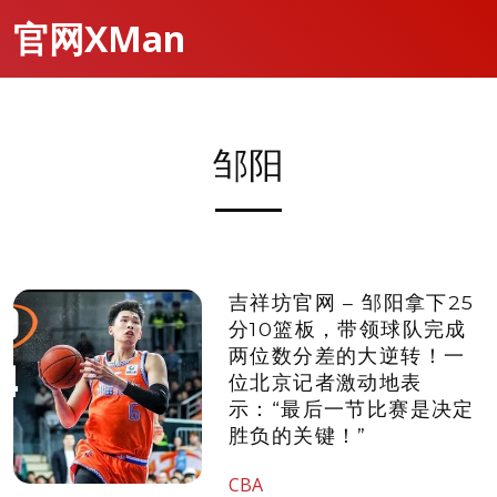
官网XMan
邹阳
吉祥坊官网 – 邹阳拿下25
分10篮板，带领球队完成
两位数分差的大逆转！一
位北京记者激动地表
示：“最后一节比赛是决定
胜负的关键！”
CBA