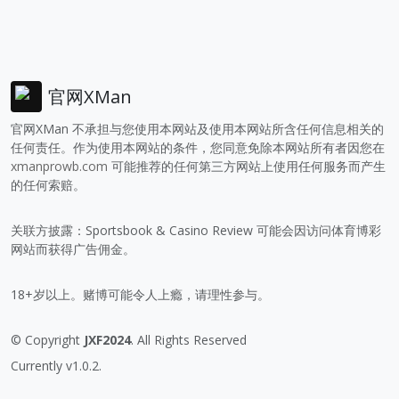
官网XMan
官网XMan 不承担与您使用本网站及使用本网站所含任何信息相关的
任何责任。作为使用本网站的条件，您同意免除本网站所有者因您在
xmanprowb.com
可能推荐的任何第三方网站上使用任何服务而产生
的任何索赔。
关联方披露：Sportsbook & Casino Review 可能会因访问体育博彩
网站而获得广告佣金。
18+岁以上。赌博可能令人上瘾，请理性参与。
© Copyright
JXF2024
. All Rights Reserved
Currently v1.0.2.