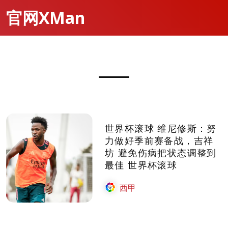
官网XMan
世界杯滚球 维尼修斯：努
力做好季前赛备战，吉祥
坊 避免伤病把状态调整到
最佳 世界杯滚球
西甲