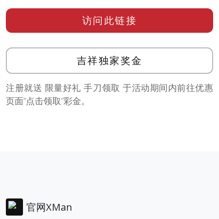
访问此链接
吉祥独家奖金
注册就送 限量好礼 手刀领取 于活动期间内前往优惠
页面”点击领取”彩金。
官网XMan