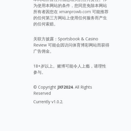
为使用本网站的条件，您同意免除本网站
所有者因您在
xmanprowb.com
可能推荐
的任何第三方网站上使用任何服务而产生
的任何索赔。
关联方披露：Sportsbook & Casino
Review 可能会因访问体育博彩网站而获得
广告佣金。
18+岁以上。赌博可能令人上瘾，请理性
参与。
© Copyright
JXF2024
. All Rights
Reserved
Currently v1.0.2.