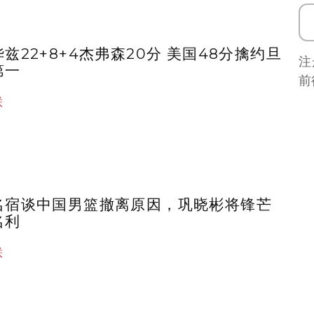
兹22+8+4杰弗森20分 美国48分擒约旦
注
第一
前
联
名宿谈中国男篮撤离原因，巩晓彬将锋芒
名利
联