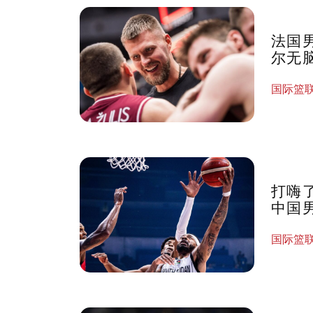
法国
尔无
国际篮
打嗨
中国
国际篮