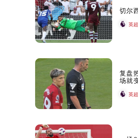
切尔
英
复盘
场就
英