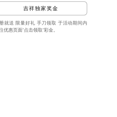
吉祥独家奖金
册就送 限量好礼 手刀领取 于活动期间内
往优惠页面”点击领取”彩金。