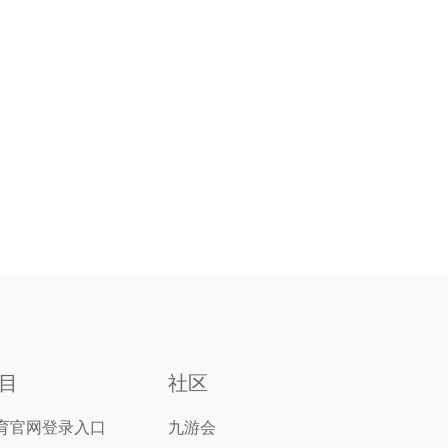
目
社区
育官网登录入口
九游会