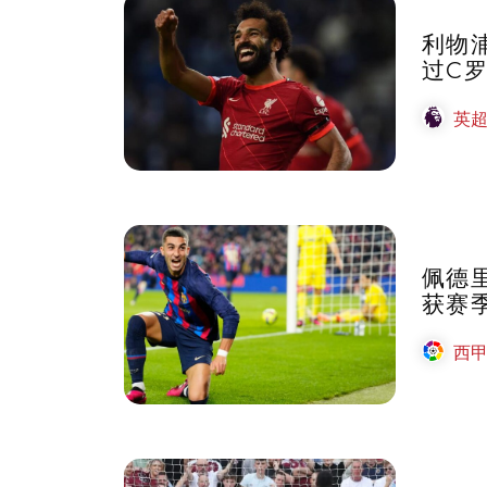
利物
过C
英
佩德
获赛
西