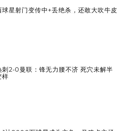
西球星射门变传中+丢绝杀，还敢大吹牛皮
超
热刺2-0曼联：锋无力腰不济 死穴未解半
变样
超