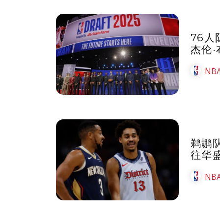
76
杰伦
NB
鹈鹕
往华
NB