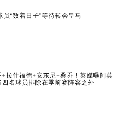
球员“数着日子”等待转会皇马
甲
乔+拉什福德+安东尼+桑乔！英媒曝阿莫
将四名球员排除在季前赛阵容之外
超