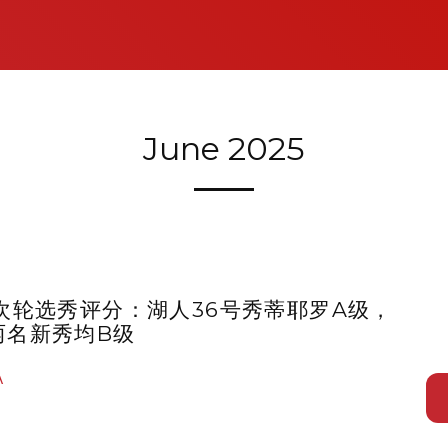
June 2025
A次轮选秀评分：湖人36号秀蒂耶罗A级，
两名新秀均B级
A