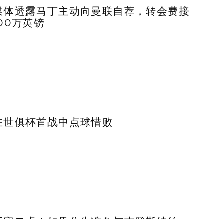
媒体透露马丁主动向曼联自荐，转会费接
00万英镑
超
在世俱杯首战中点球惜败
甲