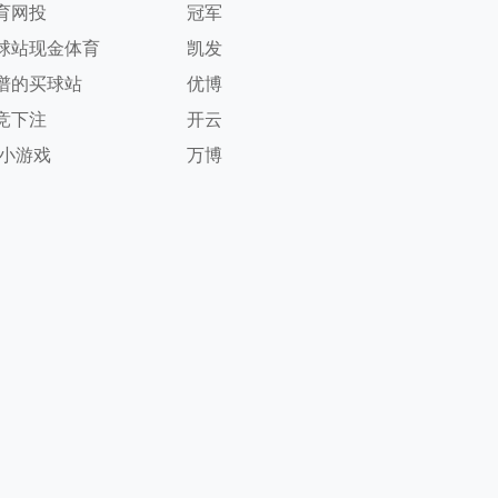
育网投
冠军
球站现金体育
凯发
谱的买球站
优博
竞下注
开云
g小游戏
万博