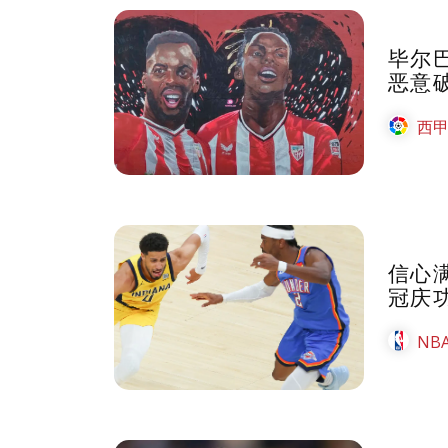
毕尔
恶意
西
信心
冠庆
NB