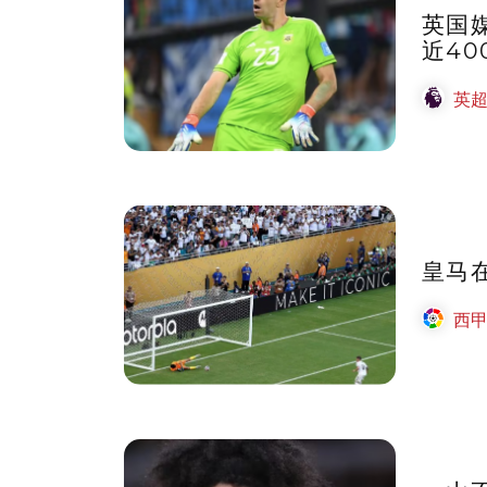
英国
近40
英
皇马
西