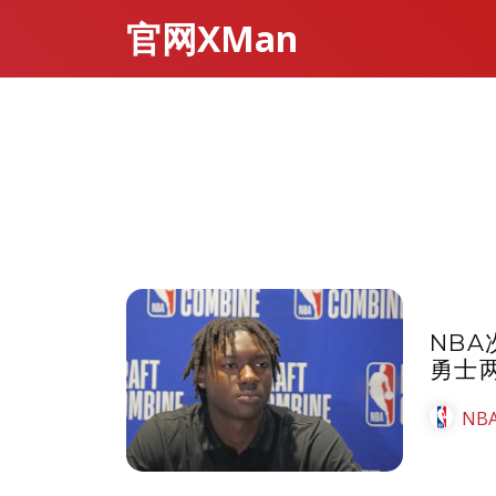
官网XMan
NB
勇士
NB