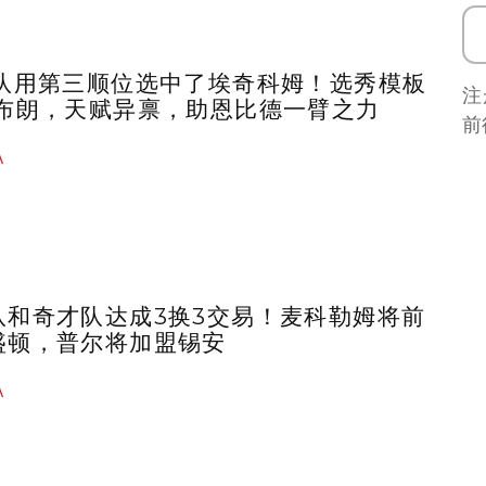
人队用第三顺位选中了埃奇科姆！选秀模板
注
·布朗，天赋异禀，助恩比德一臂之力
前
A
队和奇才队达成3换3交易！麦科勒姆将前
盛顿，普尔将加盟锡安
A