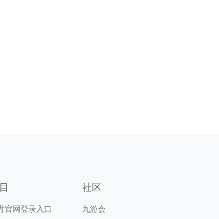
目
社区
育官网登录入口
九游会