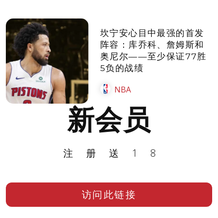
坎宁安心目中最强的首发
阵容：库乔科、詹姆斯和
奥尼尔——至少保证77胜
5负的战绩
NBA
新会员
注册送18
访问此链接