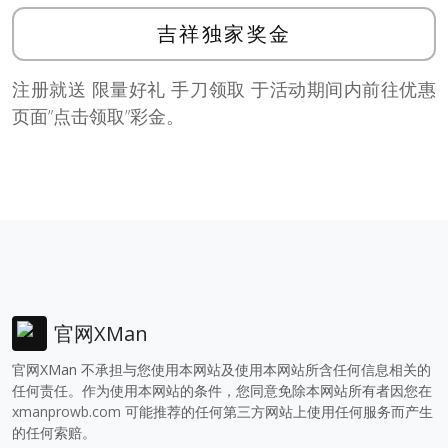
吉祥独家奖金
注册就送 限量好礼 手刀领取 于活动期间内前往优惠
页面”点击领取”彩金。
官网XMan
官网XMan 不承担与您使用本网站及使用本网站所含任何信息相关的
任何责任。作为使用本网站的条件，您同意免除本网站所有者因您在
xmanprowb.com
可能推荐的任何第三方网站上使用任何服务而产生
的任何索赔。